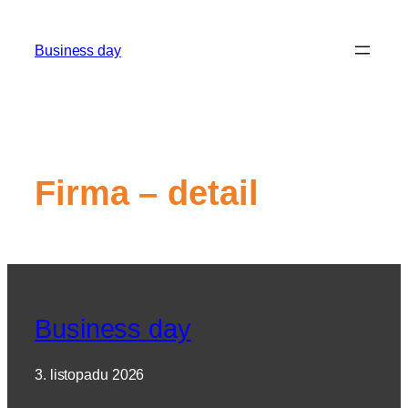
Přeskočit
na
Business day
obsah
Firma – detail
Business day
3. listopadu 2026