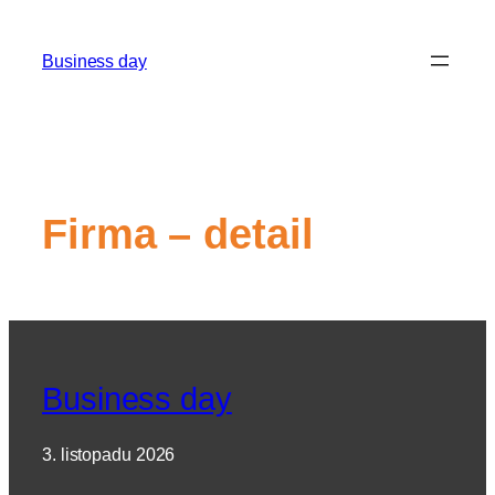
Přeskočit
na
Business day
obsah
Firma – detail
Business day
3. listopadu 2026