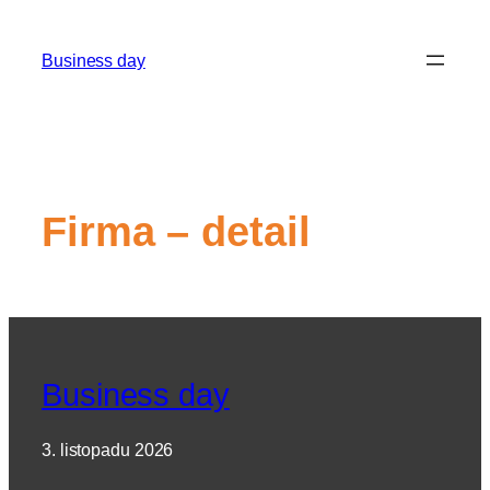
Přeskočit
na
Business day
obsah
Firma – detail
Business day
3. listopadu 2026