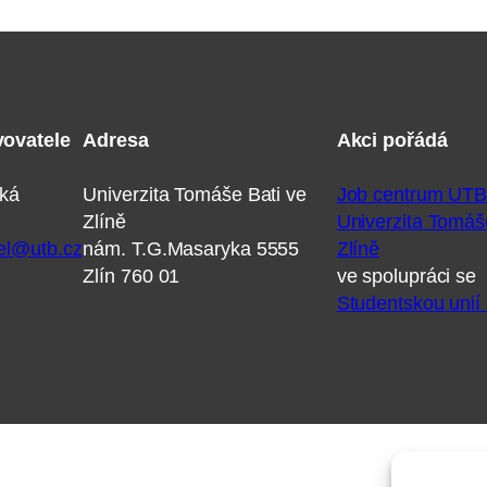
vovatele
Adresa
Akci pořádá
vská
Univerzita Tomáše Bati ve
Job centrum UT
Zlíně
Univerzita Tomáš
el@utb.cz
nám. T.G.Masaryka 5555
Zlíně
Zlín 760 01
ve spolupráci se
Studentskou uni