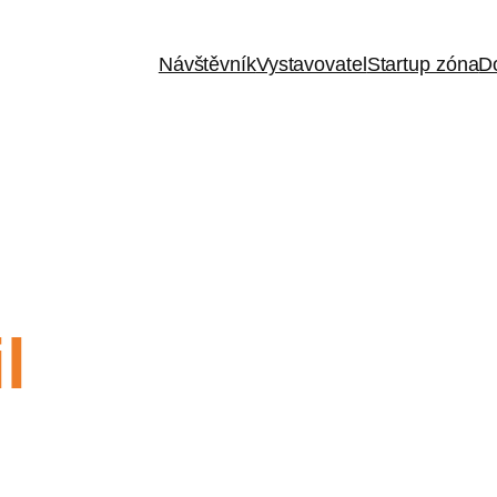
Návštěvník
Vystavovatel
Startup zóna
D
l