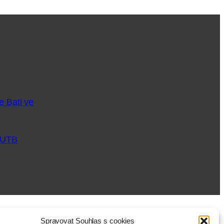
B
e Bati ve
í UTB
Spravovat Souhlas s cookies