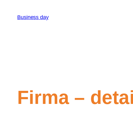
Přeskočit
na
Business day
obsah
Firma – detai